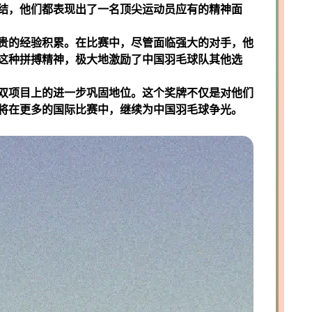
结，他们都表现出了一名顶尖运动员应有的精神面
贵的经验积累。在比赛中，尽管面临强大的对手，他
这种拼搏精神，极大地激励了中国羽毛球队其他选
双项目上的进一步巩固地位。这个奖牌不仅是对他们
将在更多的国际比赛中，继续为中国羽毛球争光。