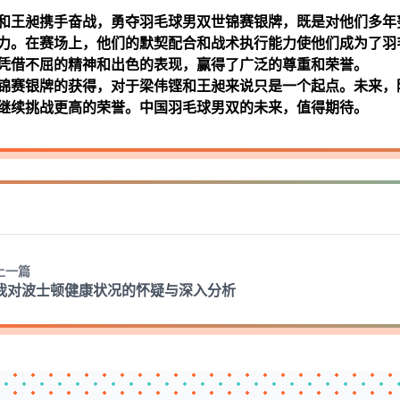
和王昶携手奋战，勇夺羽毛球男双世锦赛银牌，既是对他们多年
力。在赛场上，他们的默契配合和战术执行能力使他们成为了羽
凭借不屈的精神和出色的表现，赢得了广泛的尊重和荣誉。
锦赛银牌的获得，对于梁伟铿和王昶来说只是一个起点。未来，
继续挑战更高的荣誉。中国羽毛球男双的未来，值得期待。
上一篇
我对波士顿健康状况的怀疑与深入分析