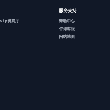
服务支持
vip贵宾厅
帮助中心
咨询客服
网站地图