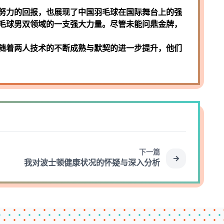
努力的回报，也展现了中国羽毛球在国际舞台上的强
毛球男双领域的一支强大力量。尽管未能问鼎金牌，
随着两人技术的不断成熟与默契的进一步提升，他们
下一篇
我对波士顿健康状况的怀疑与深入分析