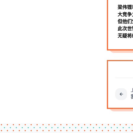
梁伟铿
大竞争
但他们
此次世
无疑将