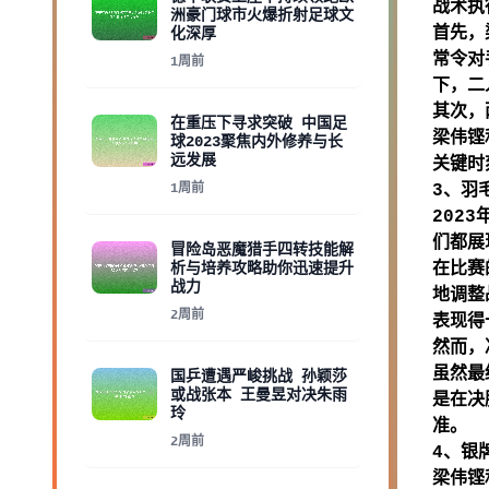
战术执
洲豪门球市火爆折射足球文
首先，
化深厚
常令对
1周前
下，二
其次，
在重压下寻求突破 中国足
梁伟铿
球2023聚焦内外修养与长
远发展
关键时
1周前
3、羽
202
们都展
冒险岛恶魔猎手四转技能解
析与培养攻略助你迅速提升
在比赛
战力
地调整
2周前
表现得
然而，
虽然最
国乒遭遇严峻挑战 孙颖莎
或战张本 王曼昱对决朱雨
是在决
玲
准。
2周前
4、银
梁伟铿