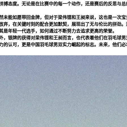
拼搏态度。无论是在比赛中的每一个动作，还是赛后的反思与总
然未能如愿带回金牌，但对于梁伟铿和王昶来说，这也是一次宝
放弃，在关键时刻的配合更加默契，展现出了无与伦比的拼劲。
其是年轻一代选手，如何通过不断努力去追求更高的荣誉。
外，银牌的获得对梁伟铿和王昶而言，也代表着他们在羽毛球男
力的认可，更是中国羽毛球男双实力崛起的标志。未来，他们必