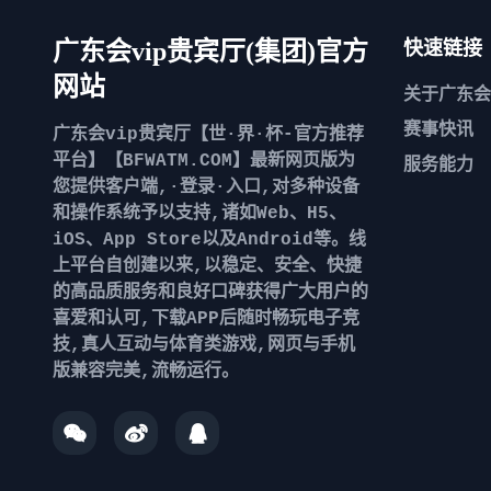
广东会vip贵宾厅(集团)官方
快速链接
网站
关于
广东会
赛事快讯
广东会vip贵宾厅【世·界·杯-官方推荐
平台】【BFWATM.COM】最新网页版为
服务能力
您提供客户端,·登录·入口,对多种设备
和操作系统予以支持,诸如Web、H5、
iOS、App Store以及Android等。线
上平台自创建以来,以稳定、安全、快捷
的高品质服务和良好口碑获得广大用户的
喜爱和认可,下载APP后随时畅玩电子竞
技,真人互动与体育类游戏,网页与手机
版兼容完美,流畅运行。