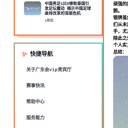
中国男足1比5惨败泰国引
顽强的
发足坛震动 揭示中国足球
貌。
亟待改革的深层危机
银牌虽
3周前
们从未
手，尤
除此之
个人实
总结：
快捷导航
关于
广东会vip贵宾厅
赛事快讯
帮助中心
服务能力